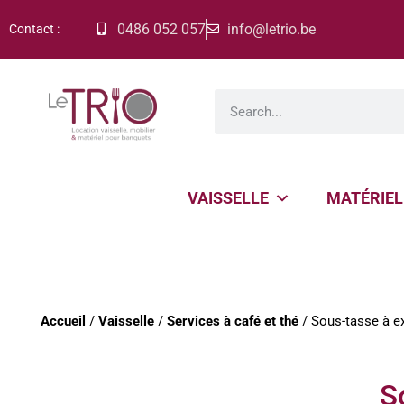
0486 052 057
info@letrio.be
Contact :
VAISSELLE
MATÉRIEL
Accueil
/
Vaisselle
/
Services à café et thé
/ Sous-tasse à 
S