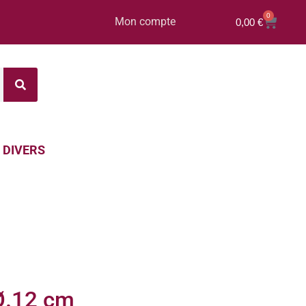
0
Mon compte
0,00
€
DIVERS
Ø.12 cm