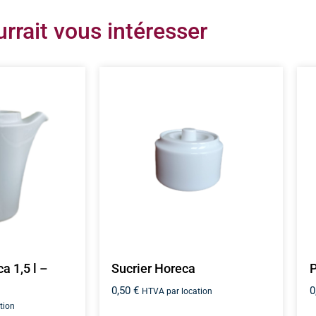
rrait vous intéresser
a 1,5 l –
Sucrier Horeca
P
0,50
€
0
HTVA par location
tion