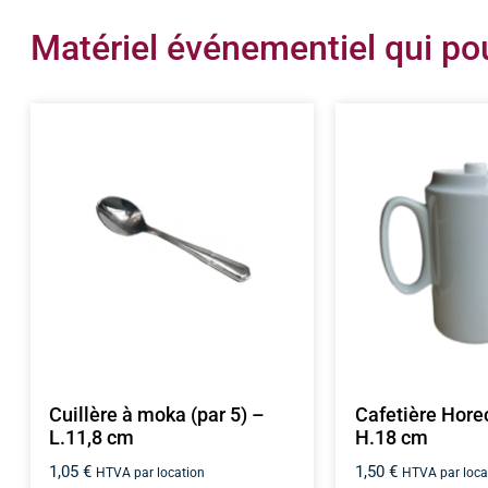
Matériel événementiel qui pou
Cuillère à moka (par 5) –
Cafetière Horec
L.11,8 cm
H.18 cm
1,05
€
1,50
€
HTVA par location
HTVA par loca