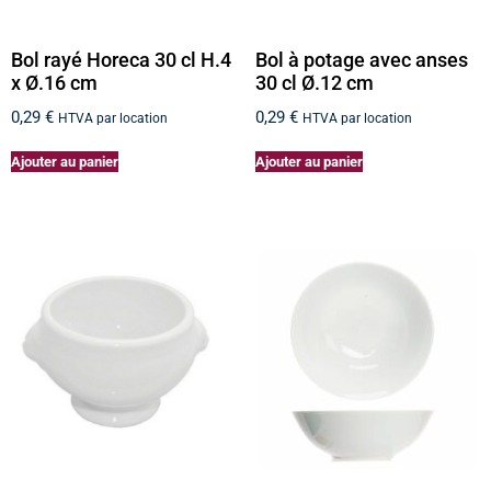
Bol rayé Horeca 30 cl H.4
Bol à potage avec anses
x Ø.16 cm
30 cl Ø.12 cm
0,29
€
0,29
€
HTVA par location
HTVA par location
Ajouter au panier
Ajouter au panier