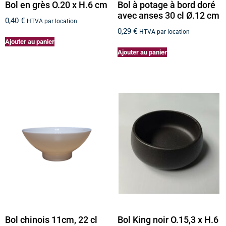
Bol en grès O.20 x H.6 cm
Bol à potage à bord doré
avec anses 30 cl Ø.12 cm
0,40
€
HTVA par location
0,29
€
HTVA par location
Ajouter au panier
Ajouter au panier
Bol chinois 11cm, 22 cl
Bol King noir O.15,3 x H.6