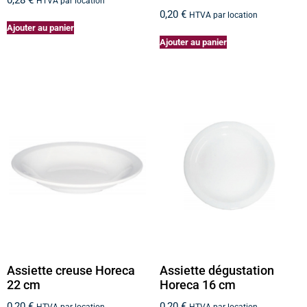
HTVA par location
0,20
€
HTVA par location
Ajouter au panier
Ajouter au panier
Assiette creuse Horeca
Assiette dégustation
22 cm
Horeca 16 cm
0,20
€
0,20
€
HTVA par location
HTVA par location