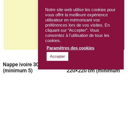
Notre site web utilise les cookies pour
vous offrir la meilleure expérience
utilisateur en mémorisant vos
préférences lors de vos visites. En
cliquant sur “Accepter”. Vous
consentez à l'utilisation de tous les
cookies.
Paramètres des cookies
Accepter
Nappe ivoire 300×200 cm
Nappe bordeaux
(minimum 5)
220×220 cm (minimum
5)
11,00
€
HTVA par location
11,00
€
HTVA par location
Ajouter au panier
Ajouter au panier