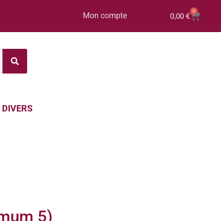
0
Mon compte
0,00
€
DIVERS
imum 5)