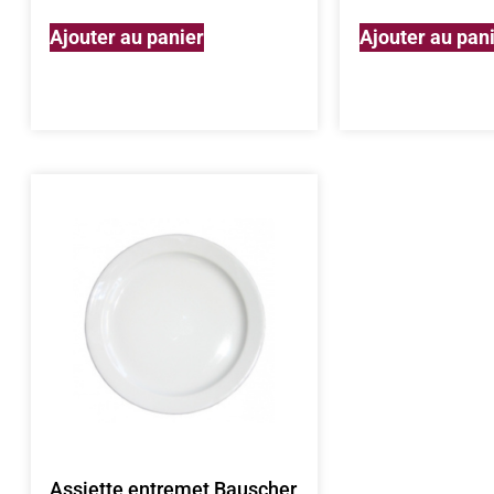
Ajouter au panier
Ajouter au pan
Assiette entremet Bauscher