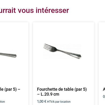
rrait vous intéresser
e (par 5) –
Fourchette de table (par 5)
A
– L.20.9 cm
0
1,00
€
tion
HTVA par location