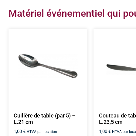
Matériel événementiel qui pou
Cuillère de table (par 5) –
Couteau de tabl
L.21 cm
L.23,5 cm
1,00
€
1,00
€
HTVA par location
HTVA par loca