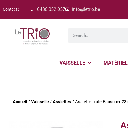
0486 052 057
info@letrio.be
Contact :
VAISSELLE
MATÉRIEL
Accueil
/
Vaisselle
/
Assiettes
/ Assiette plate Bauscher 23
A